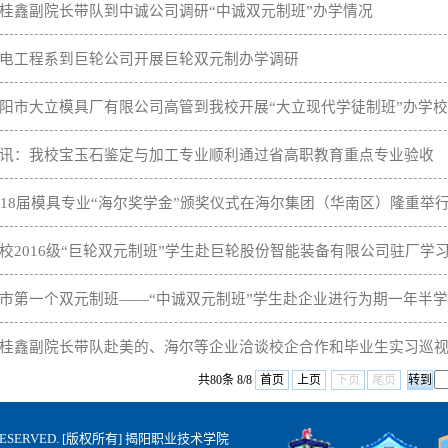
桂鑫副院长带队到中诚公司调研“中诚双元制班”办学情况
电工程系到巨轮公司开展巨轮双元制办学调研
阳市大立模具厂有限公司高管到我校开展“大立现代学徒制班”办学
讯：我校宝玉石鉴定与加工专业顺利通过省高职教育重点专业验收
018届模具专业“海尔奖学金”颁奖仪式在海尔集团（华南区）隆重举
校2016级“巨轮双元制班”学生赴巨轮股份智能装备有限公司驻厂学
市第一个双元制班——“中诚双元制班”学生赴企业进行为期一年半
桂鑫副院长带队赴美的、海尔等企业洽谈校企合作和毕业生实习巡
共80条 8/8
首页
上页
下页
尾页
HTS RESERVED. [版权所有] 揭阳职业技术学院