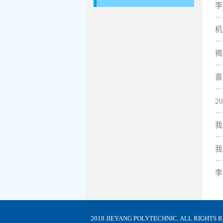
李
机
揭
喜
2
我
我
李
2018 JIEYANG POLYTECHNIC. ALL RIG